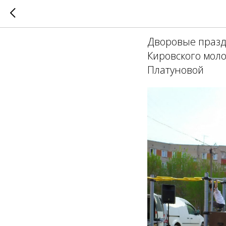
Дворовы
Дворовые празд
Кировского мол
Платуновой