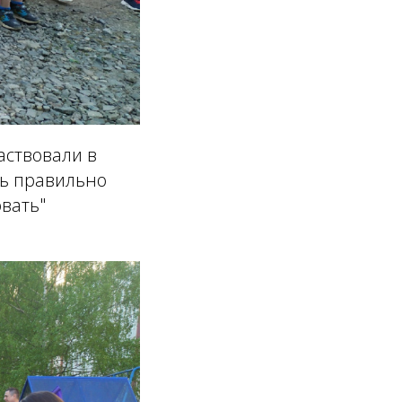
аствовали в
сь правильно
вать"