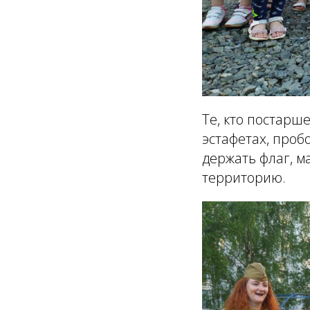
Те, кто постарш
эстафетах, проб
держать флаг, м
территорию.