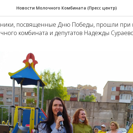
е праздники в честь Дн
Новости Молочного Комбината (Пресс центр)
ники, посвященные Дню Победы, прошли при 
очного комбината и депутатов Надежды Сураев