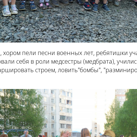
е, хором пели песни военных лет, ребятишки уч
овали себя в роли медсестры (медбрата), учили
аршировать строем, ловить"бомбы", "разминиро