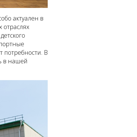
собо актуален в
х отраслях
детского
спортные
т потребности. В
ь в нашей