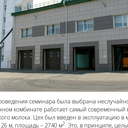
роведения семинара была выбрана неслучайн
чном комбинате работает самый современный в
хого молока. Цех был введен в эксплуатацию в м
2
 26 м, площадь – 2740 м
. Это, в принципе, цел