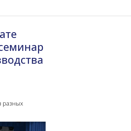
ате
 семинар
зводства
з разных