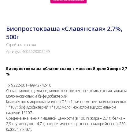
Биопростокваша «Славянская» 2,7%,
500г
Стройная красота
Артикул:
4605523002249
Биопростокваша «Славянская» с массовой долей жира 2,7
%
ТУ 9222-001-49942742-10
Состав: молоко цельное, молоко обезжиренное, комплексная закваска
молочнокислых и бифидобактерий.
Количество микроорганизмов КОЕ в 1 см³ не менее: молочнокислых
1*107; бифидобактерий 1*106; молочнокислой ацидофильной
палочки 1*107.
Средние значения пищевой ценности (в 100 г): жира – 2,7 г; белка –
2,9 г; углеводов – 4,7 г; энергетическая ценность (калорийность): 230
кДж (54,7 ккал).