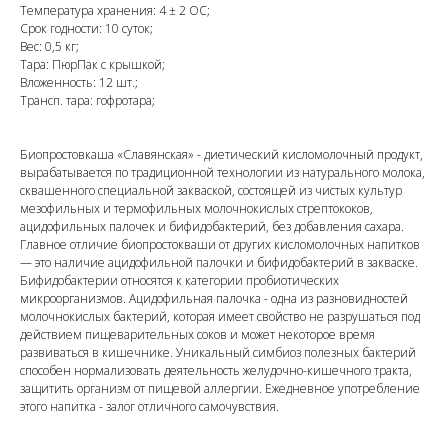
Температура хранения: 4 ± 2 ОС;
Срок годности: 10 суток;
Вес: 0,5 кг;
Тара: ПюрПак с крышкой;
Вложенность: 12 шт.;
Трансп. тара: гофротара;
Биопростовкаша «Славянская» - диетический кисломолочный продукт,
вырабатывается по традиционной технологии из натурального молока,
сквашенного специальной закваской, состоящей из чистых культур
мезофильных и термофильных молочнокислых стрептококов,
ацидофильных палочек и бифидобактерий, без добавления сахара.
Главное отличие биопростокваши от других кисломолочных напитков
— это наличие ацидофильной палочки и бифидобактерий в закваске.
Бифидобактерии относятся к категории пробиотических
микроорганизмов. Ацидофильная палочка - одна из разновидностей
молочнокислых бактерий, которая имеет свойство не разрушаться под
действием пищеварительных соков и может некоторое время
развиваться в кишечнике. Уникальный симбиоз полезных бактерий
способен нормализовать деятельность желудочно-кишечного тракта,
защитить организм от пищевой аллергии. Ежедневное употребление
этого напитка - залог отличного самочувствия.