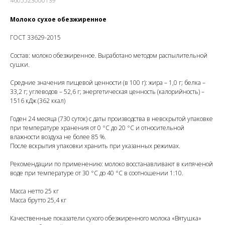
4605523000139
Молоко сухое обезжиренное
ГОСТ 33629-2015
Состав: молоко обезжиренное. Выработано методом распылительной
сушки.
Средние значения пищевой ценности (в 100 г): жира – 1,0 г; белка –
33,2 г; углеводов – 52,6 г; энергетическая ценность (калорийность) –
1516 кДж (362 ккал)
Годен 24 месяца (730 суток) с даты производства в невскрытой упаковке
при температуре хранения от 0 °С до 20 °С и относительной
влажности воздуха не более 85 %.
После вскрытия упаковки хранить при указанных режимах.
Рекомендации по применению: молоко восстанавливают в кипяченой
воде при температуре от 30 °С до 40 °С в соотношении 1:10.
Масса нетто 25 кг
Масса брутто 25,4 кг
Качественные показатели сухого обезжиренного молока «Вятушка»