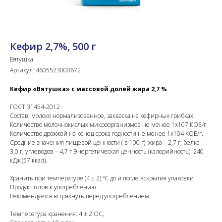
Кефир 2,7%, 500 г
Вятушка
Артикул:
4605523000672
Кефир «Вятушка» с массовой долей жира 2,7 %
ГОСТ 31454-2012
Состав: молоко нормализованное, закваска на кефирных грибках
Количество молочнокислых микроорганизмов не менее 1х107 КОЕ/г.
Количество дрожжей на конец срока годности не менее 1х104 КОЕ/г.
Средние значения пищевой ценности ( в 100 г): жира – 2,7 г; белка –
3,0 г; углеводов – 4,7 г Энергетическая ценность (калорийность): 240
кДж (57 ккал).
Хранить при температуре (4 ± 2) ºС до и после вскрытия упаковки
Продукт готов к употреблению
Рекомендуется встряхнуть перед употреблением
Температура хранения: 4 ± 2 ОС;