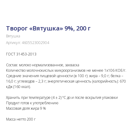
Творог «Вятушка» 9%, 200 г
Вятушка
Артикул:
4605523002904
ГОСТ 31453-2013
Состав: молоко нормализованное, закваска
Количество молочнокислых микроорганизмов не менее 1х106 КОЕ/г.
Средние значения пищевой ценности (в 100 г): жира – 9,0 г; белка –
16,0 г; углеводов – 2,3 г; энергетическая ценность (калорийность): 670
кДж (160 ккал).
Хранить при температуре (4 ± 2) ºС до и после вскрытия упаковки
Продукт готов к употреблению
Массовая доля жира 9 %
Масса нетто 200 г