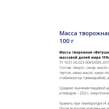
Масса творожна
100 г
Масса творожная «Вятушк
массовой долей жира 15%
ТУ 10.51.56-023-00433093-201
Состав: творог, сахар, масло
тертое, какао-масло, какао-п
стабилизатор гуммиарабик), 
Средние значения пищевой ценно
углеводов – 20,0 г; энергетиче
Хранить при температуре (4 ± 
После вскрытия упаковки не х