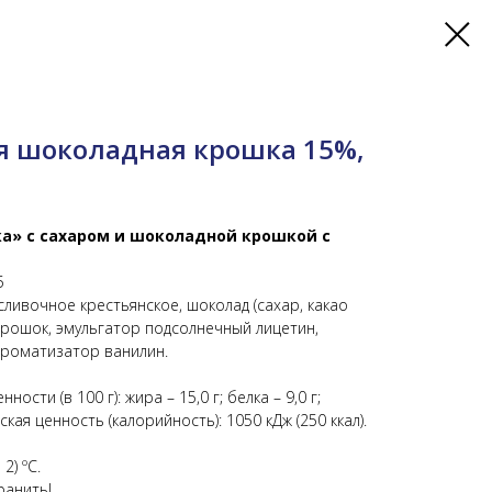
я шоколадная крошка 15%,
а» с сахаром и шоколадной крошкой с
5
 сливочное крестьянское, шоколад (сахар, какао
орошок, эмульгатор подсолнечный лицетин,
ароматизатор ванилин.
сти (в 100 г): жира – 15,0 г; белка – 9,0 г;
ская ценность (калорийность): 1050 кДж (250 ккал).
2) ºС.
ранить!