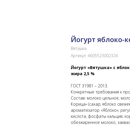
Йогурт яблоко-к
Вятушка
Артикул:
4605523002324
Йогурт «Вятушка» с яблок
жира 2,5 %
ГОСТ 31981 – 2013.
Конкретные требования к прод
Состав: молоко цельное, мол
Корица» (сахар; яблоко свеже
ароматизатор «Яблоко»; регу
кислота, фосфаты кальция; ко
обезжиренное молоко, заквас