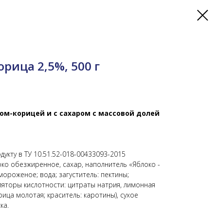
орица 2,5%, 500 г
ом-корицей и с сахаром с массовой долей
укту в ТУ 10.51.52-018-00433093-2015
око обезжиренное, сахар, наполнитель «Яблоко -
мороженое; вода; загуститель: пектины;
ляторы кислотности: цитраты натрия, лимонная
рица молотая; краситель: каротины), сухое
ка.