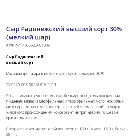
Сыр Радонежский высший сорт 30%
(мелкий шар)
Артикул:
4605523001839
Сыр Радонежский
высший сорт
Массовая доля жира в пересчете на сухое вещество 30 %
ТУ 9225-003-50661818-2014
Состав: молоко цельное, молоко обезжиренное, соль поваренная
пищевая, закваска мезофильных и термофильных молочнокислых
микроорганизмов, молокосвертывающий ферментный препарат
животного происхождения, консервант нитрат натрия, пищевой
краситель аннато
Средние значения пищевой ценности (в 100 г): жира – 15,0 г; белка –
28,4 г.