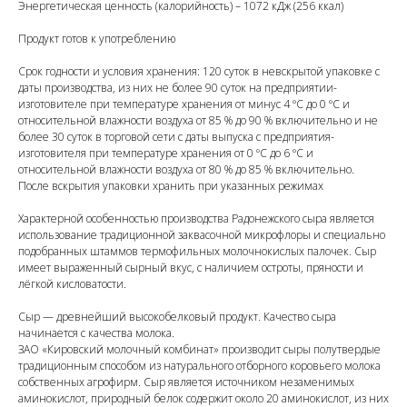
Энергетическая ценность (калорийность) – 1072 кДж (256 ккал)
Продукт готов к употреблению
Срок годности и условия хранения: 120 суток в невскрытой упаковке с
даты производства, из них не более 90 суток на предприятии-
изготовителе при температуре хранения от минус 4 ºС до 0 ºС и
относительной влажности воздуха от 85 % до 90 % включительно и не
более 30 суток в торговой сети с даты выпуска с предприятия-
изготовителя при температуре хранения от 0 ºС до 6 ºС и
относительной влажности воздуха от 80 % до 85 % включительно.
После вскрытия упаковки хранить при указанных режимах
Характерной особенностью производства Радонежского сыра является
использование традиционной заквасочной микрофлоры и специально
подобранных штаммов термофильных молочнокислых палочек. Сыр
имеет выраженный сырный вкус, с наличием остроты, пряности и
лёгкой кисловатости.
Сыр — древнейший высокобелковый продукт. Качество сыра
начинается с качества молока.
ЗАО «Кировский молочный комбинат» производит сыры полутвердые
традиционным способом из натурального отборного коровьего молока
собственных агрофирм. Сыр является источником незаменимых
аминокислот, природный белок содержит около 20 аминокислот, из них